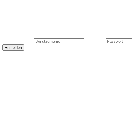
Copyright © 2026 Kurt R
Datenschutz
Benutzername
Passwort
Anmelden
Forgot your username
Forgot your password