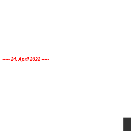
Links
Barmer Bahnhof
JoLiSo
Platin Reisen
Rydl's Residences
Eventtempel Wuppertal
Kontakt
News 2022
----- 24. April 2022 -----