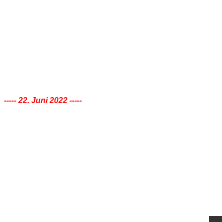
Links
Barmer Bahnhof
JoLiSo
Platin Reisen
Rydl's Residences
Eventtempel Wuppertal
Kontakt
News 2022
----- 22. Juni 2022 -----