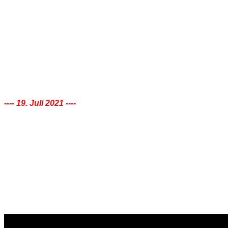
Links
Barmer Bahnhof
JoLiSo
Platin Reisen
Rydl's Residences
Eventtempel Wuppertal
Kontakt
News 2021
---- 19. Juli 2021 ----