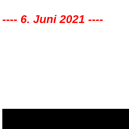
---- 6. Juni 2021 ----
Doku
40
PA