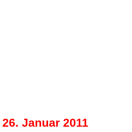
"
Kurt Rydl
was a powerful
Arkel’s blindness master
(Jonathan Spencer Jone
26. Januar 2011