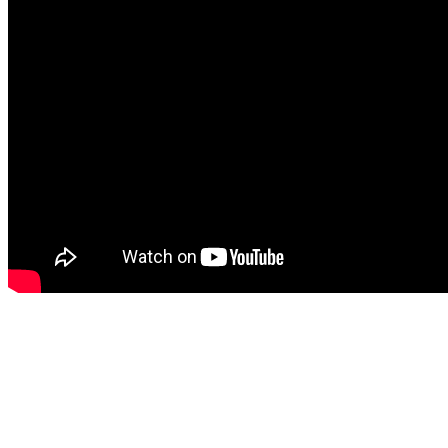
Das Bild unten zeigt
KUR
Inszenierung von GIA
während des Auftritts. 