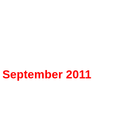
der Mailänder Scala.
September 2011
Fan entdeckt und verö
Rydl-Aufnahme