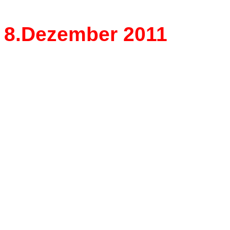
8.Dezember 2011
35 Jahre
Wiener Staatsoper
Mit seinem heutigen Auft
seiner Heimatstadt Wien
Lerchenau im "Rosenkaval