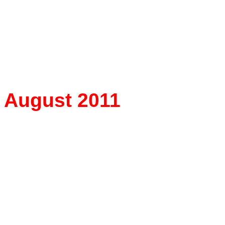
August 2011
Debüt in Buenos Aire
Kurt Rydl
singt Arkel in 